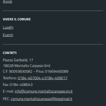
Avvisi
VIVERE IL COMUNE
Luoghi
Eventi
CONTATTI
Piazza Garibaldi, 17
18028 Montalto Carpasio (Im)
C.F. 90093830082 - P.Iva: 01669460089
Telefono:
0184-407004 o 0184-409017
Fax: 0184-408043
E-mail:
PEC: