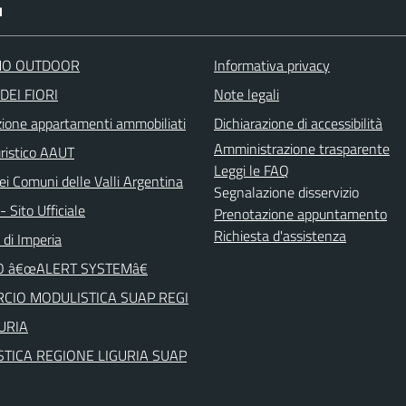
I
O OUTDOOR
Informativa privacy
DEI FIORI
Note legali
zione appartamenti ammobiliati
Dichiarazione di accessibilità
Amministrazione trasparente
uristico AAUT
Leggi le FAQ
ei Comuni delle Valli Argentina
Segnalazione disservizio
 Sito Ufficiale
Prenotazione appuntamento
Richiesta d'assistenza
 di Imperia
O â€œALERT SYSTEMâ€
CIO MODULISTICA SUAP REGI
URIA
TICA REGIONE LIGURIA SUAP