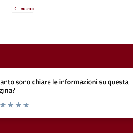
Indietro
anto sono chiare le informazioni su questa
gina?
a da 1 a 5 stelle la pagina
ta 1 stelle su 5
Valuta 2 stelle su 5
Valuta 3 stelle su 5
Valuta 4 stelle su 5
Valuta 5 stelle su 5