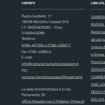
CONTATTI
LINK UTIL
Piazza Garibaldi, 17
SANREM
18028 Montalto Carpasio (Im)
RIVIERA 
C.F. 90093830082 - P.Iva:
Registra
01669460089
Telefono:
ad uso t
0184-407004 o 0184-409017
Unione d
Fax: 0184-408043
e Armea -
E-mail:
Provincia
SERVIZI
PEC:
COMMER
ONE LIG
La sede Amministrativa è in Via
MODULIS
Parlamento 39
EDILIZIA
Ufficio Relazioni con il Pubblico, Protocoll