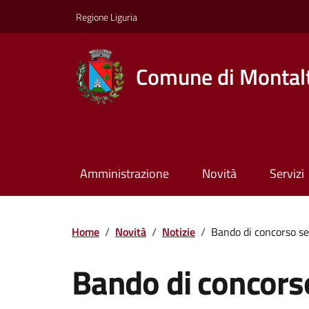
Regione Liguria
Comune di Montalt
Amministrazione
Novità
Servizi
Home
/
Novità
/
Notizie
/
Bando di concorso se
Bando di concorso