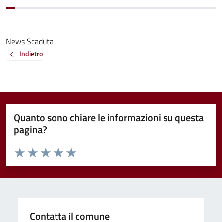
News Scaduta
Indietro
Quanto sono chiare le informazioni su questa
pagina?
Valuta da 1 a 5 stelle la pagina
Valuta 1 stelle su 5
Valuta 2 stelle su 5
Valuta 3 stelle su 5
Valuta 4 stelle su 5
Valuta 5 stelle su 5
Contatta il comune