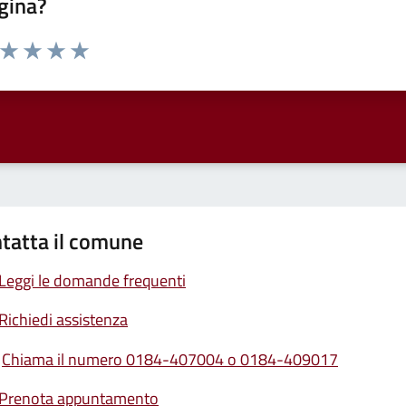
gina?
a da 1 a 5 stelle la pagina
ta 1 stelle su 5
Valuta 2 stelle su 5
Valuta 3 stelle su 5
Valuta 4 stelle su 5
Valuta 5 stelle su 5
tatta il comune
Leggi le domande frequenti
Richiedi assistenza
Chiama il numero 0184-407004 o 0184-409017
Prenota appuntamento