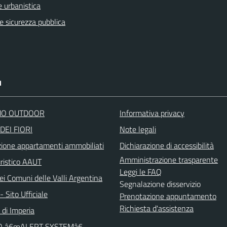
 urbanistica
 e sicurezza pubblica
I
O OUTDOOR
Informativa privacy
DEI FIORI
Note legali
zione appartamenti ammobiliati
Dichiarazione di accessibilità
Amministrazione trasparente
uristico AAUT
Leggi le FAQ
ei Comuni delle Valli Argentina
Segnalazione disservizio
 Sito Ufficiale
Prenotazione appuntamento
Richiesta d'assistenza
 di Imperia
O â€œALERT SYSTEMâ€