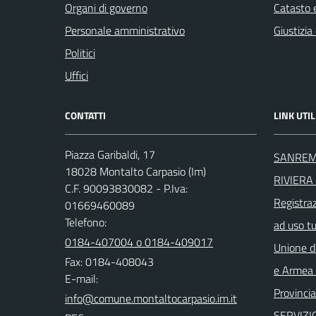
Organi di governo
Catasto e
Personale amministrativo
Giustizia
Politici
Uffici
CONTATTI
LINK UTIL
Piazza Garibaldi, 17
SANREM
18028 Montalto Carpasio (Im)
RIVIERA 
C.F. 90093830082 - P.Iva:
Registra
01669460089
Telefono:
ad uso t
0184-407004 o 0184-409017
Unione d
Fax: 0184-408043
e Armea -
E-mail:
Provincia
SERVIZI