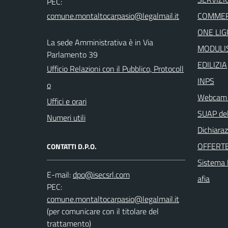
PEC:
COMMER
ONE LIG
La sede Amministrativa è in Via
MODULIS
Parlamento 39
EDILIZIA
Ufficio Relazioni con il Pubblico, Protocoll
INPS
o
Webcam i
Uffici e orari
SUAP del
Numeri utili
Dichiaraz
OFFERTE
CONTATTI D.P.O.
Sistema I
E-mail:
afia
PEC:
(per comunicare con il titolare del
trattamento)