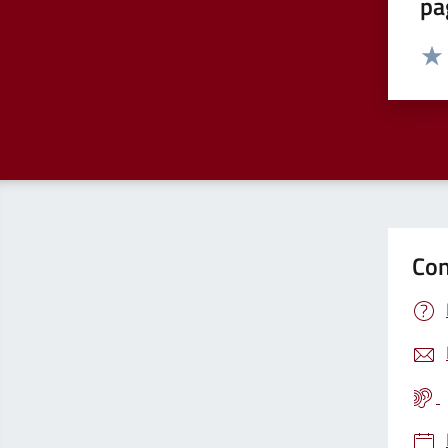
pa
Valut
Valu
Con