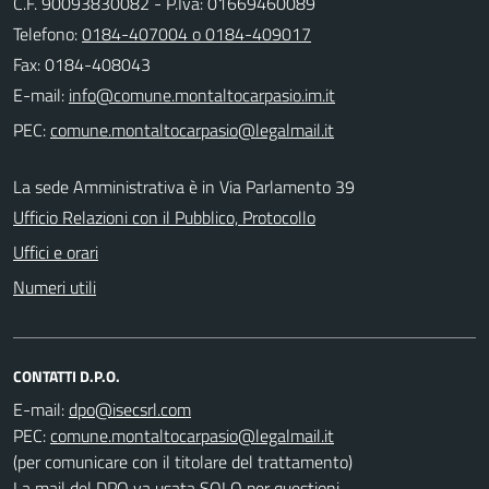
C.F. 90093830082 - P.Iva: 01669460089
Telefono:
0184-407004 o 0184-409017
Fax: 0184-408043
E-mail:
PEC:
La sede Amministrativa è in Via Parlamento 39
Ufficio Relazioni con il Pubblico, Protocollo
Uffici e orari
Numeri utili
CONTATTI D.P.O.
E-mail:
PEC:
(per comunicare con il titolare del trattamento)
La mail del DPO va usata SOLO per questioni