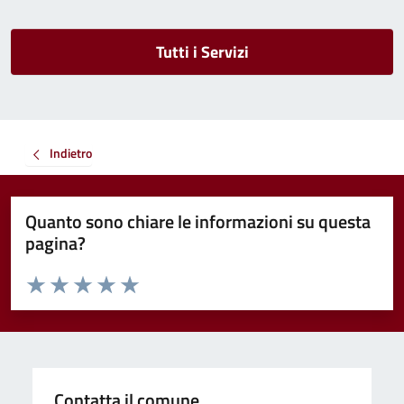
Tutti i Servizi
Indietro
Quanto sono chiare le informazioni su questa
pagina?
Valuta da 1 a 5 stelle la pagina
Valuta 1 stelle su 5
Valuta 2 stelle su 5
Valuta 3 stelle su 5
Valuta 4 stelle su 5
Valuta 5 stelle su 5
Contatta il comune